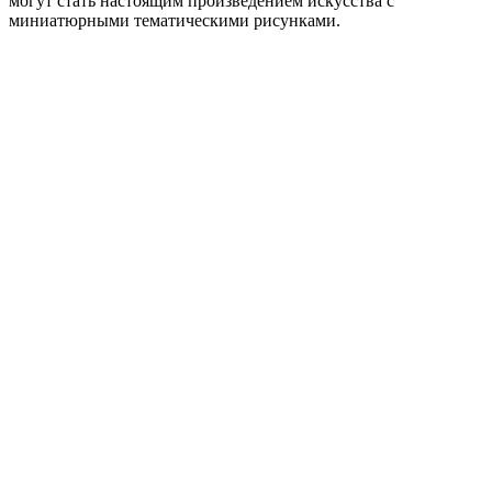
могут стать настоящим произведением искусства с
миниатюрными тематическими рисунками.