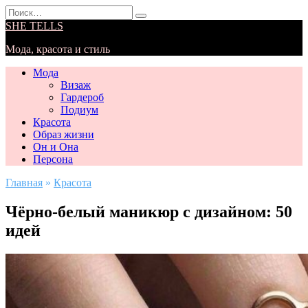
Перейти
Search
к
for:
SHE TELLS
содержанию
Мода, красота и стиль
Мода
Визаж
Гардероб
Подиум
Красота
Образ жизни
Он и Она
Персона
Главная
»
Красота
Чёрно-белый маникюр с дизайном: 50
идей