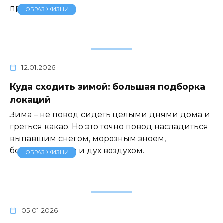
произведения
ОБРАЗ ЖИЗНИ
12.01.2026
Куда сходить зимой: большая подборка
локаций
Зима – не повод сидеть целыми днями дома и
греться какао. Но это точно повод насладиться
выпавшим снегом, морозным зноем,
бодрящим тело и дух воздухом.
ОБРАЗ ЖИЗНИ
05.01.2026