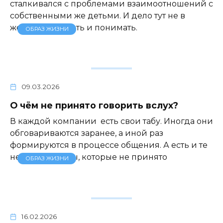
сталкивался с проблемами взаимоотношений с
собственными же детьми. И дело тут не в
желании слушать и понимать.
ОБРАЗ ЖИЗНИ
09.03.2026
О чём не принято говорить вслух?
В каждой компании есть свои табу. Иногда они
обговариваются заранее, а иной раз
формируются в процессе общения. А есть и те
негласные темы, которые не принято
ОБРАЗ ЖИЗНИ
16.02.2026