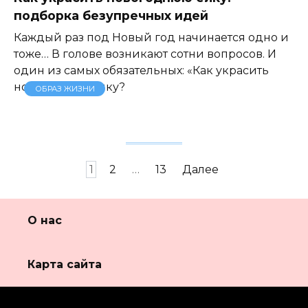
подборка безупречных идей
Каждый раз под Новый год начинается одно и
тоже… В голове возникают сотни вопросов. И
один из самых обязательных: «Как украсить
новогоднюю ёлку?
ОБРАЗ ЖИЗНИ
Пагинация
1
2
…
13
Далее
записей
О нас
Карта сайта