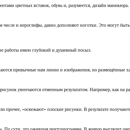
нтами цветных вставок, обувь и, разумеется, дизайн маникюра.
м числе и иероглифы, давно дополняют ноготки. Это могут быть
акие работы имею глубокий и душевный посыл.
ваются привычные нам линии и изображения, но размещённые хао
сунок увенчаются отменным результатом. Например, как на ра
или прочее, «освежают» плоские рисунки. В результате получаютс
. По сути, это ожившая рентгенограмма. В живую выглядит оче