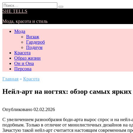
Перейти
Search
к
for:
SHE TELLS
содержанию
Мода, красота и стиль
Мода
Визаж
Гардероб
Подиум
Красота
Образ жизни
Он и Она
Персона
Главная
»
Красота
Нейл-арт на ногтях: обзор самых ярких
Опубликовано
02.02.2026
С увеличением разнообразия боди-арта вырос спрос и на нейл
подобным. Только в отличие от минилистичных дизайнов на оди
Зачастую такой нейл-арт считается настоящим современным пр