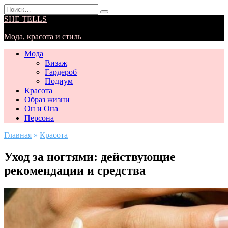
Перейти
Search
к
for:
SHE TELLS
содержанию
Мода, красота и стиль
Мода
Визаж
Гардероб
Подиум
Красота
Образ жизни
Он и Она
Персона
Главная
»
Красота
Уход за ногтями: действующие
рекомендации и средства