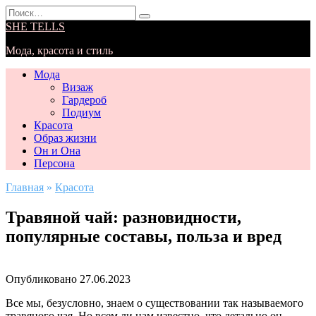
Перейти
Search
к
for:
SHE TELLS
содержанию
Мода, красота и стиль
Мода
Визаж
Гардероб
Подиум
Красота
Образ жизни
Он и Она
Персона
Главная
»
Красота
Травяной чай: разновидности,
популярные составы, польза и вред
Опубликовано
27.06.2023
Все мы, безусловно, знаем о существовании так называемого
травяного чая. Но всем ли нам известно, что детально он