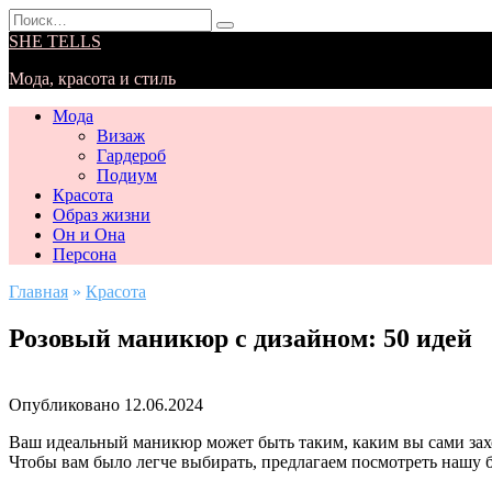
Перейти
Search
к
for:
SHE TELLS
содержанию
Мода, красота и стиль
Мода
Визаж
Гардероб
Подиум
Красота
Образ жизни
Он и Она
Персона
Главная
»
Красота
Розовый маникюр с дизайном: 50 идей
Опубликовано
12.06.2024
Ваш идеальный маникюр может быть таким, каким вы сами захо
Чтобы вам было легче выбирать, предлагаем посмотреть нашу