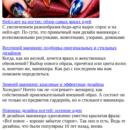
Нейл-арт на ногтях: обзор самых ярких идей
С увеличением разнообразия боди-арта вырос спрос и на
нейл-арт. По сути, это привычный нам дизайн маникюра с
всевозможными рисунками, животными, узорами, домиками
Весенний маникюр: подборка оригинальных и стильных
дизайнов
Когда, как ни весной, хочется ярких и женственных
обновлений? Выбор нового образа, причёски или цвета волос
и, конечно же, маникюра. Как раз с последним мы вам
поможем определиться.
Зимний маникюр: красивые и эффектные дизайны
Холодно? Ничто так не «согревает» женщину, как
собственный привлекательный внешний образ. А состоит он
не только из предметов гардероба, но и стильного маникюра.
Новинки дизайна ногтей: осенние идеи
В дизайнах маникюра однозначно уместна крылатая фраза:
«Всё новое – хорошо забытое старое». Так оно и есть. Ведь те
дизайны, что были популярны 10 лет назад, вновь