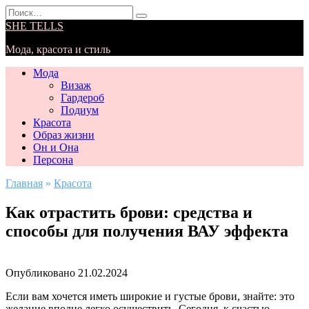
Перейти
Search
к
for:
SHE TELLS
содержанию
Мода, красота и стиль
Мода
Визаж
Гардероб
Подиум
Красота
Образ жизни
Он и Она
Персона
Главная
»
Красота
Как отрастить брови: средства и
способы для получения ВАУ эффекта
Опубликовано
21.02.2024
Если вам хочется иметь широкие и густые брови, знайте: это
желание вполне легко осуществить. Сегодня, к счастью,