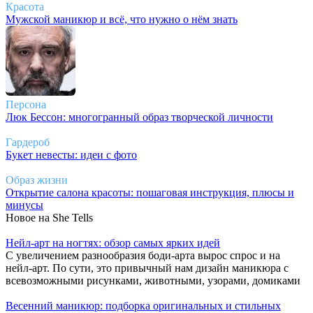
Красота
Мужской маникюр и всё, что нужно о нём знать
Персона
Люк Бессон: многогранный образ творческой личности
Гардероб
Букет невесты: идеи с фото
Образ жизни
Открытие салона красоты: пошаговая инструкция, плюсы и
минусы
Новое на She Tells
Нейл-арт на ногтях: обзор самых ярких идей
С увеличением разнообразия боди-арта вырос спрос и на
нейл-арт. По сути, это привычный нам дизайн маникюра с
всевозможными рисунками, животными, узорами, домиками
Весенний маникюр: подборка оригинальных и стильных