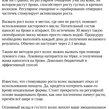
Как ни странно, но регулярное очищение участка кожи, на
котором растут брови, способствует росту густых и крепких
волосков. Регулярное очищение и скрабирование отмерших
частичек стимулирует активизацию роста.
Вызвать рост волос в местах, где они не растут, поможет
использование касторового масла. Питательный состав
наносят на брови и втирают. По истечению 30 минут такую
своеобразную маску можно просто смыть водой. Процедуру
необходимо выполнять каждый день до получения желаемого
результата. Обычно он наступает через 2-3 месяца.
Таким же методом рост волос можно вызвать при помощи
лукового сока. Луковица натирается на тёрке, и полученная
жижа наносится на брови. Довольно бюджетный и
эффективный способ.
Известно, что стимуляцию роста волос вызывает отказ от
использования пинцета. Да, придётся потерпеть какое-то
время неидеальные формы. Стоит прекратить на регулярной
основе выщипывать брови, как они постепенно начнут расти,
причём всё шире и гуще.
Огромный вклад в густоту волос вносит ваше эмоциональное