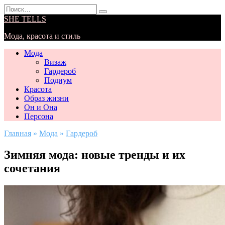
Перейти
Search
к
for:
SHE TELLS
содержанию
Мода, красота и стиль
Мода
Визаж
Гардероб
Подиум
Красота
Образ жизни
Он и Она
Персона
Главная
»
Мода
»
Гардероб
Зимняя мода: новые тренды и их
сочетания