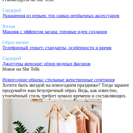
Гардероб
Украшения из перьев: топ самых необычных аксессуаров
Визаж
Макияж с эффектом загара: топовые идеи создания
Образ жизни
Телефонный этикет: стандарты, особенности и время
Гардероб
Джоггеры женские: обзор модных фасонов
Новое на She Tells
Новогодние образы: стильные женственные сочетания
Хотите быть звездой на новогоднем празднике? Тогда заранее
продумайте ваш безупречный образ. Ведь, как известно,
утончённый стиль требует немало времени и составляющих.