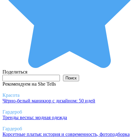
Поделиться
Поиск
Поиск
Рекомендуем на She Tells
Красота
Чёрно-белый маникюр с дизайном: 50 идей
Гардероб
Тренды весны: модная одежда
Гардероб
Корсетные платья: история и современность, фотоподборка