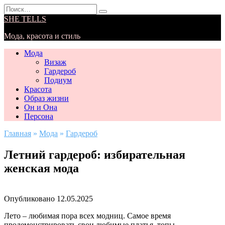
Перейти
Search
к
for:
SHE TELLS
содержанию
Мода, красота и стиль
Мода
Визаж
Гардероб
Подиум
Красота
Образ жизни
Он и Она
Персона
Главная
»
Мода
»
Гардероб
Летний гардероб: избирательная
женская мода
Опубликовано
12.05.2025
Лето – любимая пора всех модниц. Самое время
продемонстрировать свои любимые платья, топы,