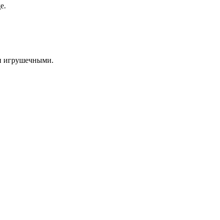
е.
и игрушечными.