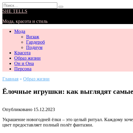
Перейти
Search
к
for:
SHE TELLS
содержанию
Мода, красота и стиль
Мода
Визаж
Гардероб
Подиум
Красота
Образ жизни
Он и Она
Персона
Главная
»
Образ жизни
Ёлочные игрушки: как выглядят самые
Опубликовано
15.12.2023
Украшение новогодней ёлки – это целый ритуал. Каждому хоче
цвет предоставляет полный полёт фантазии.