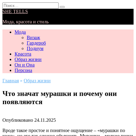
Перейти
Search
к
for:
SHE TELLS
содержанию
Мода, красота и стиль
Мода
Визаж
Гардероб
Подиум
Красота
Образ жизни
Он и Она
Персона
Главная
»
Образ жизни
Что значат мурашки и почему они
появляются
Опубликовано
24.11.2025
Вроде такое простое и понятное ощущение – «мурашки по
коже», но его так сложно объяснить. Мурашки – мелкие точки