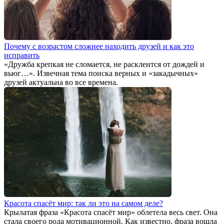
Почему с возрастом сложнее находить друзей и как это
исправить
«Дружба крепкая не сломается, не расклеится от дождей и
вьюг…». Извечная тема поиска верных и «закадычных»
друзей актуальна во все времена.
Красота спасёт мир: так ли это на самом деле?
Крылатая фраза «Красота спасёт мир» облетела весь свет. Она
стала своего рода мотивационной. Как известно, фраза вошла