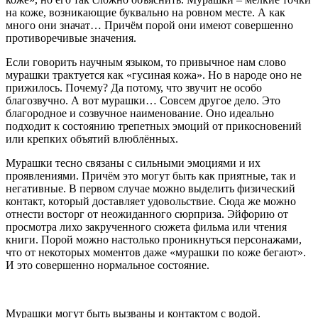
на коже, возникающие буквально на ровном месте. А как
много они значат… Причём порой они имеют совершенно
противоречивые значения.
Если говорить научным языком, то привычное нам слово
мурашки трактуется как «гусиная кожа». Но в народе оно не
прижилось. Почему? Да потому, что звучит не особо
благозвучно. А вот мурашки… Совсем другое дело. Это
благородное и созвучное наименование. Оно идеально
подходит к состоянию трепетных эмоций от прикосновений
или крепких объятий влюблённых.
Мурашки тесно связаны с сильными эмоциями и их
проявлениями. Причём это могут быть как приятные, так и
негативные. В первом случае можно выделить физический
контакт, который доставляет удовольствие. Сюда же можно
отнести восторг от неожиданного сюрприза. Эйфорию от
просмотра лихо закрученного сюжета фильма или чтения
книги. Порой можно настолько проникнуться персонажами,
что от некоторых моментов даже «мурашки по коже бегают».
И это совершенно нормальное состояние.
Мурашки могут быть вызваны и контактом с водой.