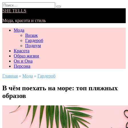
Перейти
Search
к
for:
SHE TELLS
содержанию
Мода, красота и стиль
Мода
Визаж
Гардероб
Подиум
Красота
Образ жизни
Он и Она
Персона
Главная
»
Мода
»
Гардероб
В чём поехать на море: топ пляжных
образов