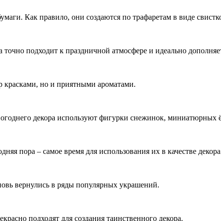
умаги. Как правило, они создаются по трафаретам в виде свистк
 точно подходит к праздничной атмосфере и идеально дополняет
р красками, но и приятными ароматами.
вогоднего декора используют фигурки снежинок, миниатюрных ё
яя пора – самое время для использования их в качестве декора
вновь вернулись в ряды популярных украшений.
расно подходят для создания таинственного декора.