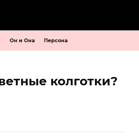
и
Он и Она
Персона
цветные колготки?