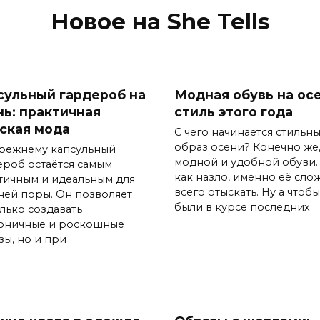
Новое на She Tells
сульный гардероб на
Модная обувь на осе
нь: практичная
стиль этого года
ская мода
С чего начинается стильн
образ осени? Конечно же,
режнему капсульный
модной и удобной обуви. 
ероб остаётся самым
как назло, именно её сло
тичным и идеальным для
всего отыскать. Ну а чтоб
ней поры. Он позволяет
были в курсе последних
олько создавать
оничные и роскошные
зы, но и при