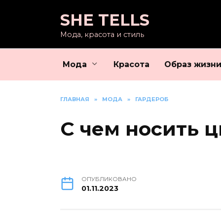
Перейти
SHE TELLS
к
содержанию
Мода, красота и стиль
Мода
Красота
Образ жизн
ГЛАВНАЯ
»
МОДА
»
ГАРДЕРОБ
С чем носить 
ОПУБЛИКОВАНО
01.11.2023