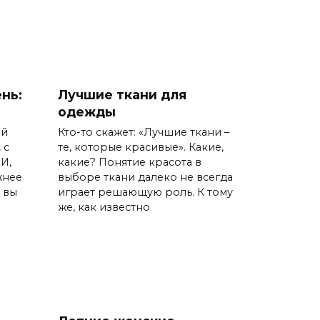
нь:
Лучшие ткани для
одежды
ый
Кто-то скажет: «Лучшие ткани –
 с
те, которые красивые». Какие,
И,
какие? Понятие красота в
жнее
выборе ткани далеко не всегда
ы вы
играет решающую роль. К тому
же, как известно