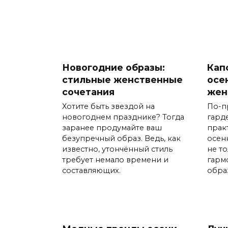
Новогодние образы:
Кап
стильные женственные
осе
сочетания
жен
Хотите быть звездой на
По-п
новогоднем празднике? Тогда
гард
заранее продумайте ваш
прак
безупречный образ. Ведь, как
осен
известно, утончённый стиль
не т
требует немало времени и
гарм
составляющих.
обра