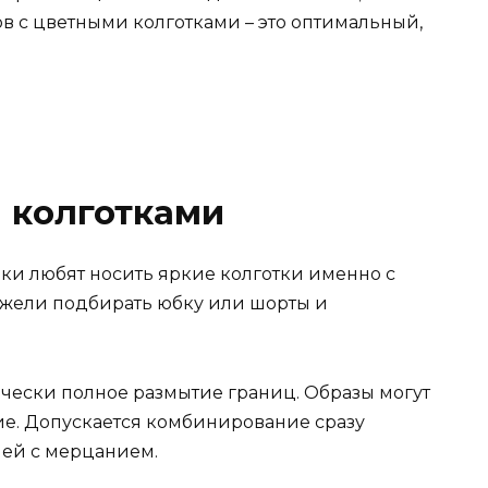
в с цветными колготками – это оптимальный,
 колготками
ки любят носить яркие колготки именно с
 нежели подбирать юбку или шорты и
чески полное размытие границ. Образы могут
ие. Допускается комбинирование сразу
аней с мерцанием.