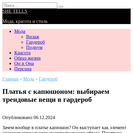
Перейти
Search
к
for:
SHE TELLS
содержанию
Мода, красота и стиль
Мода
Визаж
Гардероб
Подиум
Красота
Образ жизни
Он и Она
Персона
Главная
»
Мода
»
Гардероб
Платья с капюшоном: выбираем
трендовые вещи в гардероб
Опубликовано
06.12.2024
Зачем вообще в платье капюшон? Он выступает как элемент
создания уникального индивидуального образа. Понятное