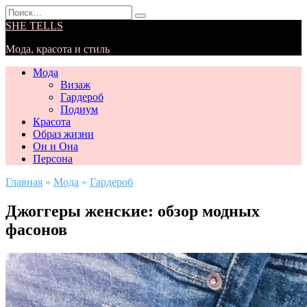
Перейти
Search
к
for:
SHE TELLS
содержанию
Мода, красота и стиль
Мода
Визаж
Гардероб
Подиум
Красота
Образ жизни
Он и Она
Персона
Главная
»
Мода
»
Гардероб
Джоггеры женские: обзор модных
фасонов