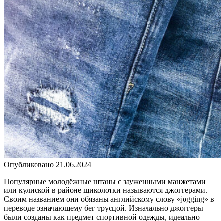
Опубликовано
21.06.2024
Популярные молодёжные штаны с зауженными манжетами
или кулиской в районе щиколотки называются джоггерами.
Своим названием они обязаны английскому слову «jogging» в
переводе означающему бег трусцой. Изначально джоггеры
были созданы как предмет спортивной одежды, идеально