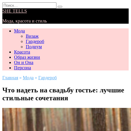
Перейти
Search
к
for:
SHE TELLS
содержанию
Мода, красота и стиль
Мода
Визаж
Гардероб
Подиум
Красота
Образ жизни
Он и Она
Персона
Главная
»
Мода
»
Гардероб
Что надеть на свадьбу гостье: лучшие
стильные сочетания