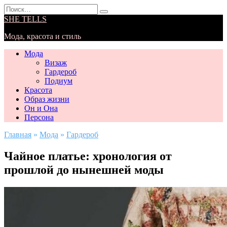
Перейти
Search
к
for:
SHE TELLS
содержанию
Мода, красота и стиль
Мода
Визаж
Гардероб
Подиум
Красота
Образ жизни
Он и Она
Персона
Главная
»
Мода
»
Гардероб
Чайное платье: хронология от
прошлой до нынешней моды