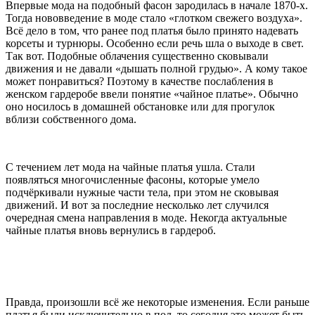
Впервые мода на подобный фасон зародилась в начале 1870-х.
Тогда нововведение в моде стало «глотком свежего воздуха».
Всё дело в том, что ранее под платья было принято надевать
корсеты и турнюры. Особенно если речь шла о выходе в свет.
Так вот. Подобные облачения существенно сковывали
движения и не давали «дышать полной грудью». А кому такое
может понравиться? Поэтому в качестве послабления в
женском гардеробе ввели понятие «чайное платье». Обычно
оно носилось в домашней обстановке или для прогулок
вблизи собственного дома.
С течением лет мода на чайные платья ушла. Стали
появляться многочисленные фасоны, которые умело
подчёркивали нужные части тела, при этом не сковывая
движений. И вот за последние несколько лет случился
очередная смена направления в моде. Некогда актуальные
чайные платья вновь вернулись в гардероб.
Правда, произошли всё же некоторые изменения. Если раньше
платья были исключительно в пол, то сегодня это может быть