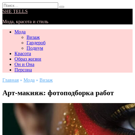
Перейти
Search
к
for:
SHE TELLS
содержанию
Мода, красота и стиль
Мода
Визаж
Гардероб
Подиум
Красота
Образ жизни
Он и Она
Персона
Главная
»
Мода
»
Визаж
Арт-макияж: фотоподборка работ