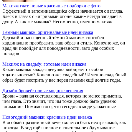
Макияж глаз: новые красочные подборки с фото
Эффектный и запоминающийся образ начинается с взгляда.
Блеск в глазах с «игривыми огонёчками» всегда западает в
душу. А как же макияж? Несомненно, именно макияж
Тёмный макияж: оригинальные идеи визажа
Дерзкий и насыщенный тёмный макияж способен
кардинально преобразить ваш образ и стиль. Конечно же, он
вряд ли подойдёт для повседневности, зато для особых
поводов
Макияж на свадьбу: готовые идеи визажа
Какой макияж каждая девушка выбирает с особой
тщательностью? Конечно же, свадебный! Именно свадебный
образ будет пестрить у вас перед глазами ещё долгие годы.
Дизайн бровей: новые модные решения
Брови – важная составляющая, которая не менее приметна,
чем глаза. Это значит, что им тоже должно быть уделено
внимание. Помимо того, что сегодня в моде уложенные
Новогодний макияж: красивые идеи визажа
В особый праздничный вечер хочется быть неотразимой, как
никогда. В ход идёт полное и тщательное обдумывание