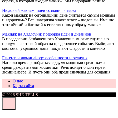
образа, в который входит макияж. Мы подобрали разные
Нюдовый макияж: идеи создания визажа
Какой макияж на сегодняшний день считается самым модным
и «дорогим»? Все наверняка знают ответ – нюдовый. Именно
этот лёгкий и близкий к естественному образу макияж
Макияж на Хэллоуин: подборка идей и дизайнов
В преддверии безбашенного Хэллоуина многие тщательно
продумывают свой образ на предстоящее событие. Выбирают
костюмы, украшают дома, покупают сладости и конечно
Глиттер и люминайзер: особенности и отличия
Настало время разобраться с двумя модными средствами
среди декоративной косметики. Речь пойдёт о глиттере и
люминайзере. И пусть они оба предназначены для создания
О нас
Карта сайта
© 2026 SHE TELLS