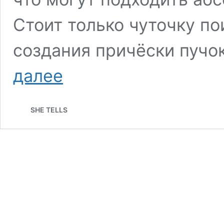
Стоит только чуточку п
создания причёски пучок
Причёска
далее
пучок:
подборка
красивых
SHE TELLS
идей