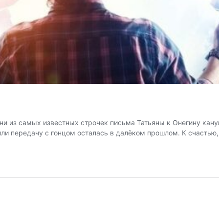
Одни из самых известных строчек письма Татьяны к Онегину кан
е или передачу с гонцом осталась в далёком прошлом. К счасть